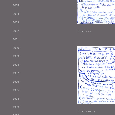
2005
2004
2003
2002
2018-01-18
2001
2000
1999
1998
1997
1996
1995
1994
1993
2018-01-30 (1)