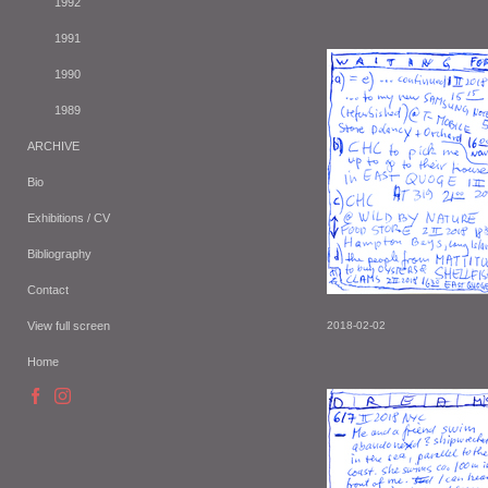
1992
1991
1990
1989
ARCHIVE
Bio
Exhibitions / CV
Bibliography
Contact
View full screen
2018-02-02
Home