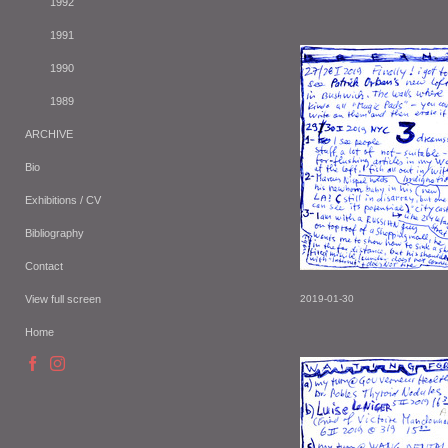
1992
1991
1990
1989
ARCHIVE
Bio
Exhibitions / CV
Bibliography
Contact
View full screen
2019-01-30
Home