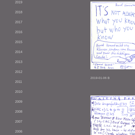
2019
2018
2017
2016
2015
2014
2013
2012
2019-01-06 B
2011
2010
2009
2008
2007
2006